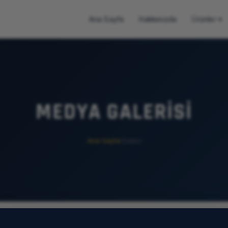
Ana Sayfa
Hakkımızda
Ürünler ▾
MEDYA GALERISI
Ana Sayfa
/
Galeri