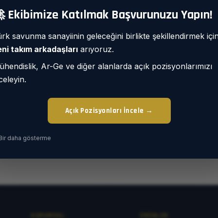
 Ekibimize Katılmak Başvurunuzu Yapın!
rk savunma sanayiinin geleceğini birlikte şekillendirmek içi
ni takım arkadaşları
arıyoruz.
🖼️
hendislik, Ar-Ge ve diğer alanlarda açık pozisyonlarımızı
celeyin.
Galeri henüz boş
Açık Pozisyonları İncele →
Bir daha gösterme
KURUMSAL
ÜRÜNLER