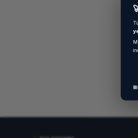

Tü
ye
Mü
in