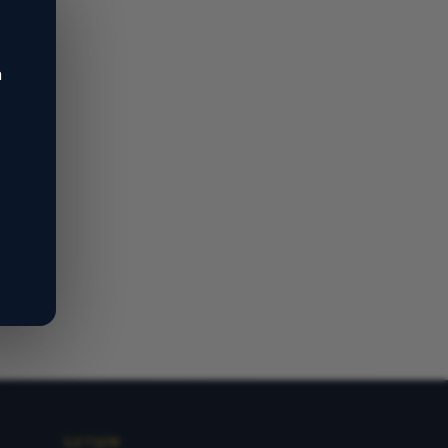
n
İLETIŞIM